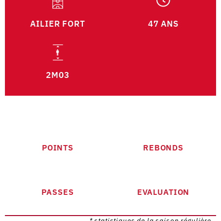
AILIER FORT
47 ANS
2M03
POINTS
REBONDS
PASSES
EVALUATION
* statistiques de la saison régulière