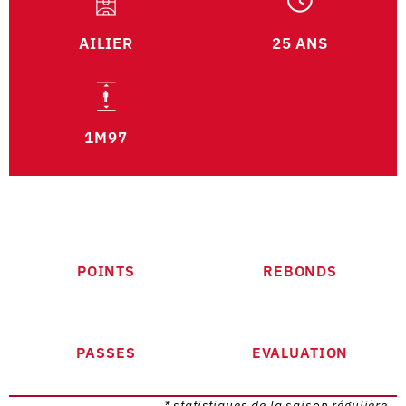
AILIER
25 ANS
1M97
POINTS
REBONDS
PASSES
EVALUATION
* statistiques de la saison régulière