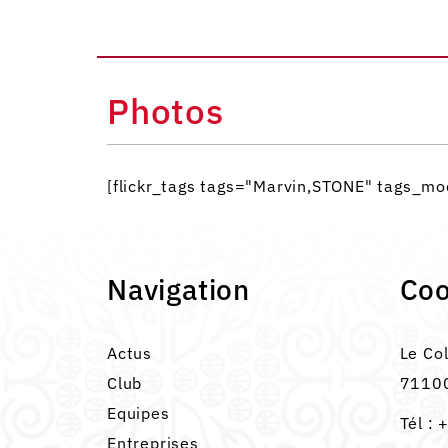
Photos
[flickr_tags tags="Marvin,STONE" tags_
Navigation
Co
Actus
Le Co
Club
71100
Equipes
Tél :
+
Entreprises