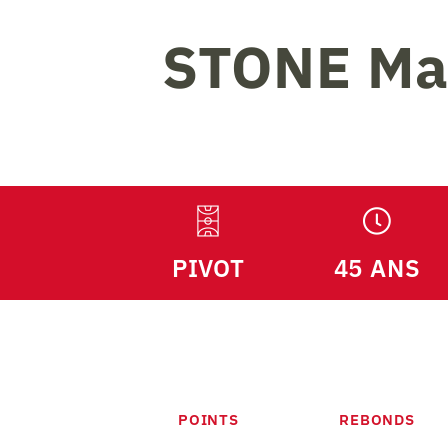
STONE
Ma
PIVOT
45 ANS
POINTS
REBONDS