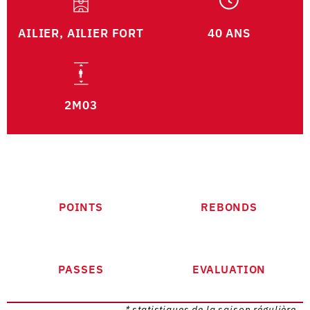
AILIER, AILIER FORT
40 ANS
2M03
POINTS
REBONDS
PASSES
EVALUATION
* statistiques de la saison régulière