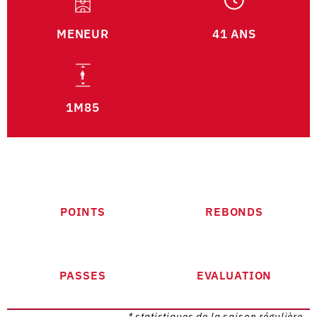
MENEUR
41 ANS
1M85
POINTS
REBONDS
PASSES
EVALUATION
* statistiques de la saison régulière