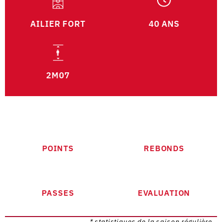
AILIER FORT
40 ANS
2M07
POINTS
REBONDS
PASSES
EVALUATION
* statistiques de la saison régulière