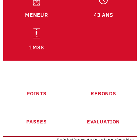
MENEUR
43 ANS
1M88
POINTS
REBONDS
PASSES
EVALUATION
* statistiques de la saison régulière