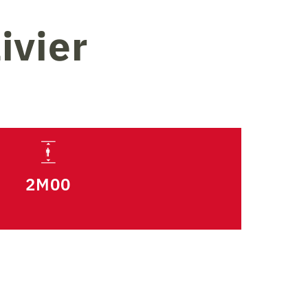
ivier
2M00