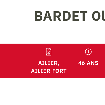
BARDET
Ol
AILIER,
46 ANS
AILIER FORT