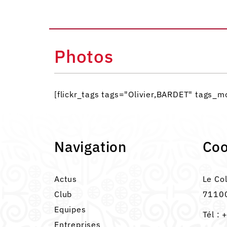
Photos
[flickr_tags tags="Olivier,BARDET" tags
Navigation
Co
Actus
Le Co
Club
71100
Equipes
Tél :
+
Entreprises