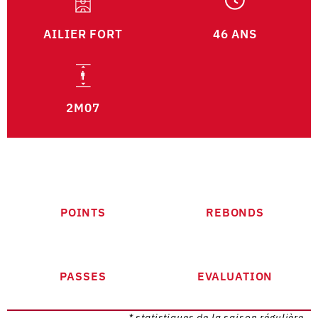
AILIER FORT
46 ANS
2M07
POINTS
REBONDS
PASSES
EVALUATION
* statistiques de la saison régulière