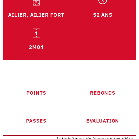
AILIER, AILIER FORT
52 ANS
2M04
POINTS
REBONDS
PASSES
EVALUATION
* statistiques de la saison régulière