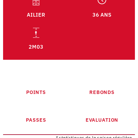
AILIER
36 ANS
2M03
POINTS
REBONDS
PASSES
EVALUATION
* statistiques de la saison régulière