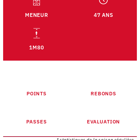
MENEUR
47 ANS
1M80
POINTS
REBONDS
PASSES
EVALUATION
* statistiques de la saison régulière