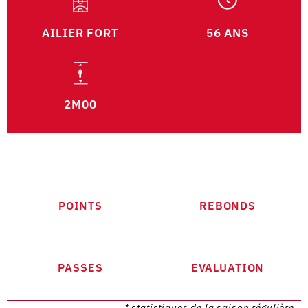
AILIER FORT
56 ANS
2M00
POINTS
REBONDS
PASSES
EVALUATION
* statistiques de la saison régulière