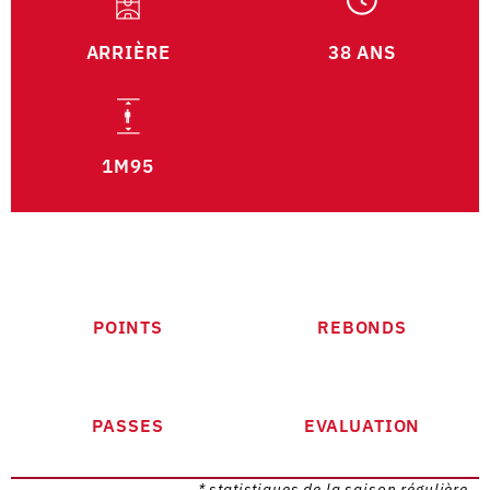
ARRIÈRE
38 ANS
1M95
POINTS
REBONDS
PASSES
EVALUATION
* statistiques de la saison régulière