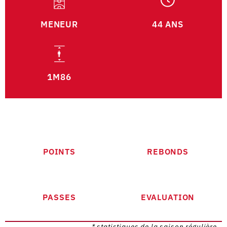
MENEUR
44 ANS
1M86
POINTS
REBONDS
PASSES
EVALUATION
* statistiques de la saison régulière