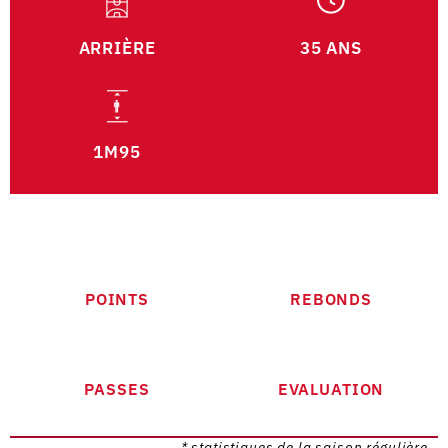
ARRIÈRE
35 ANS
1M95
POINTS
REBONDS
PASSES
EVALUATION
* statistiques de la saison régulière