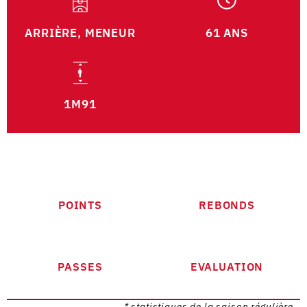
ARRIÈRE, MENEUR
61 ANS
1M91
POINTS
REBONDS
PASSES
EVALUATION
* statistiques de la saison régulière