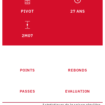
PIVOT
27 ANS
2M07
POINTS
REBONDS
PASSES
EVALUATION
* statistiques de la saison régulière