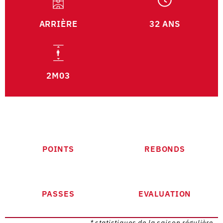
ARRIÈRE
32 ANS
2M03
POINTS
REBONDS
PASSES
EVALUATION
* statistiques de la saison régulière