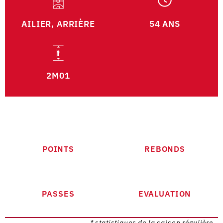
AILIER, ARRIÈRE
54 ANS
2M01
POINTS
REBONDS
PASSES
EVALUATION
* statistiques de la saison régulière