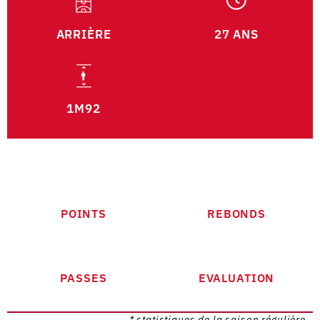
ARRIÈRE
27 ANS
1M92
POINTS
REBONDS
PASSES
EVALUATION
* statistiques de la saison régulière