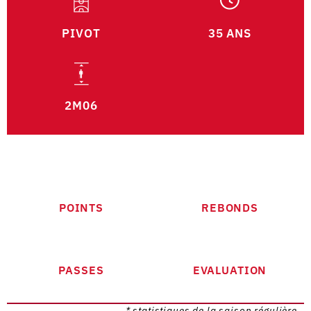
PIVOT
35 ANS
2M06
POINTS
REBONDS
PASSES
EVALUATION
* statistiques de la saison régulière