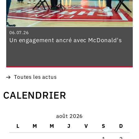
06.07.26
Un engagement ancré avec McDonald's
Toutes les actus
CALENDRIER
août 2026
L
M
M
J
V
S
D
1
2