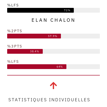
%LFS
72%
ELAN CHALON
%2PTS
57.9%
%3PTS
38.4%
%LFS
64%
STATISTIQUES INDIVIDUELLES