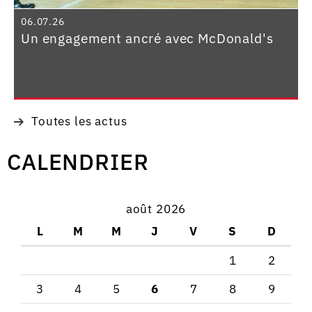
06.07.26
Un engagement ancré avec McDonald's
Toutes les actus
CALENDRIER
août 2026
L
M
M
J
V
S
D
1
2
3
4
5
6
7
8
9