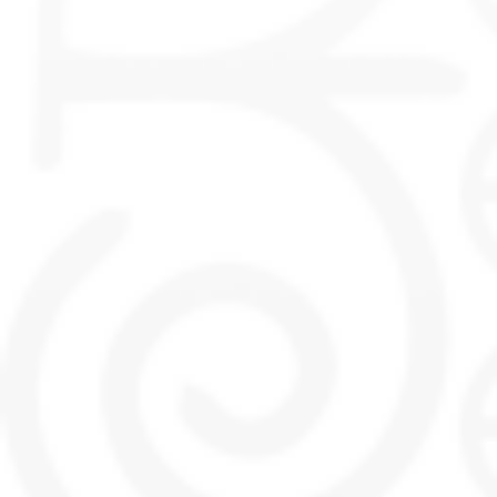
Copyright 2020 © S.E.M Elan Chalon |
Mentions Légales
|
Politique de confidentialité
|
Cookies
|