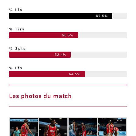
% Lfs
87.5%
% Tirs
58.5%
% 3pts
52.4%
% Lfs
64.5%
Les photos du match