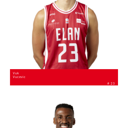
Vuk
Vucevic
# 23