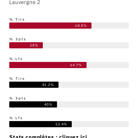
Lauvergne 2
% Tirs
68.8%
% 3pts
28%
% Lfs
64.7%
% Tirs
41.2%
% 3pts
40%
% Lfs
52.4%
Stats complètes :
cliquez ici