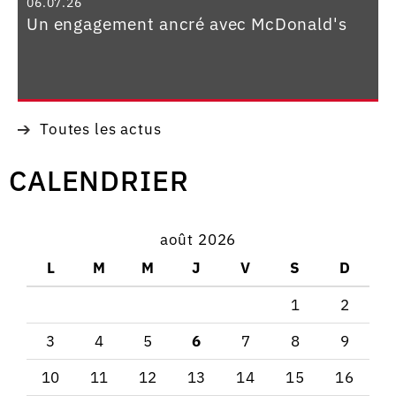
06.07.26
Un engagement ancré avec McDonald's
Toutes les actus
CALENDRIER
août 2026
L
M
M
J
V
S
D
1
2
3
4
5
6
7
8
9
10
11
12
13
14
15
16