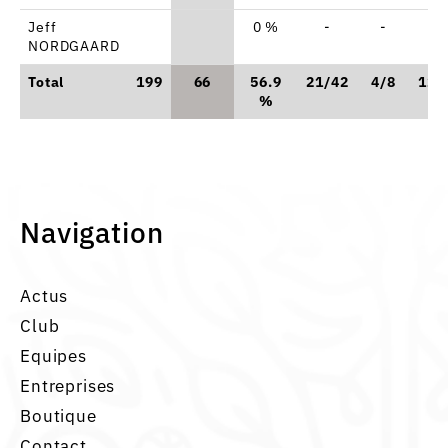
Jeff
0 %
-
-
-
NORDGAARD
Total
199
66
56.9
21/42
4/8
12/
%
Navigation
Actus
Club
Equipes
Entreprises
Boutique
Contact