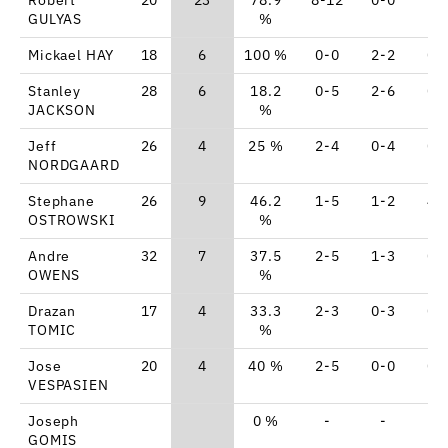
GULYAS
%
Mickael HAY
18
6
100 %
0-0
2-2
0-
Stanley
28
6
18.2
0-5
2-6
0-
JACKSON
%
Jeff
26
4
25 %
2-4
0-4
0-
NORDGAARD
Stephane
26
9
46.2
1-5
1-2
4-
OSTROWSKI
%
Andre
32
7
37.5
2-5
1-3
0-
OWENS
%
Drazan
17
4
33.3
2-3
0-3
0-
TOMIC
%
Jose
20
4
40 %
2-5
0-0
0-
VESPASIEN
Joseph
0 %
-
-
-
GOMIS