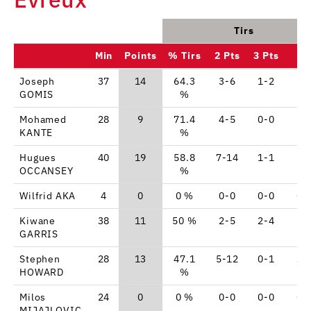
Tirs
Min
Points
% Tirs
2 Pts
3 Pts
LF
Joseph
37
14
64.3
3-6
1-2
5-
GOMIS
%
Mohamed
28
9
71.4
4-5
0-0
1-
KANTE
%
Hugues
40
19
58.8
7-14
1-1
2-
OCCANSEY
%
Wilfrid AKA
4
0
0 %
0-0
0-0
0-
Kiwane
38
11
50 %
2-5
2-4
1-
GARRIS
Stephen
28
13
47.1
5-12
0-1
3-
HOWARD
%
Milos
24
0
0 %
0-0
0-0
0-
MIJAJLOVIC