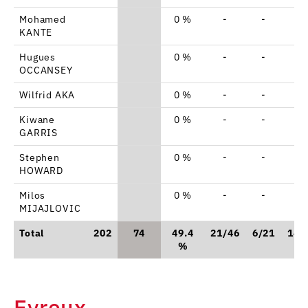
Mohamed
0 %
-
-
-
KANTE
Hugues
0 %
-
-
-
OCCANSEY
Wilfrid AKA
0 %
-
-
-
Kiwane
0 %
-
-
-
GARRIS
Stephen
0 %
-
-
-
HOWARD
Milos
0 %
-
-
-
MIJAJLOVIC
Total
202
74
49.4
21/46
6/21
14/
%
Evreux