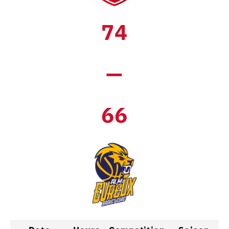
74
—
66