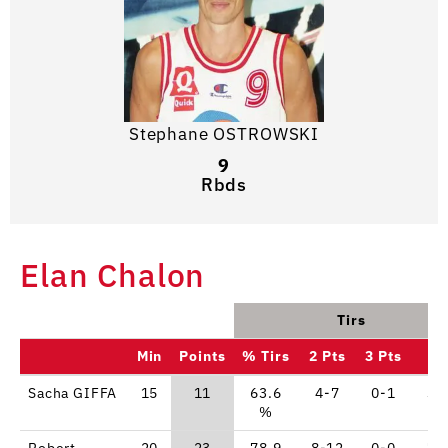
Stephane OSTROWSKI
9
Rbds
Elan Chalon
Tirs
Min
Points
% Tirs
2 Pts
3 Pts
LF
Sacha GIFFA
15
11
63.6
4-7
0-1
3-
%
Robert
20
23
78.9
8-12
0-0
7-