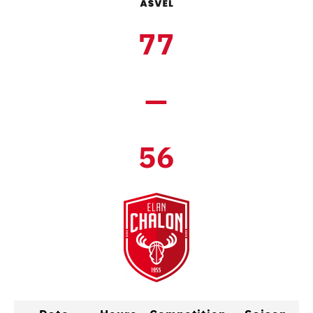
77
—
56