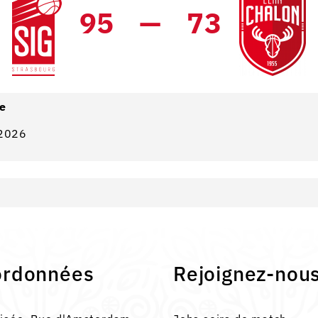
95
—
73
e
2026
ordonnées
Rejoignez-nou