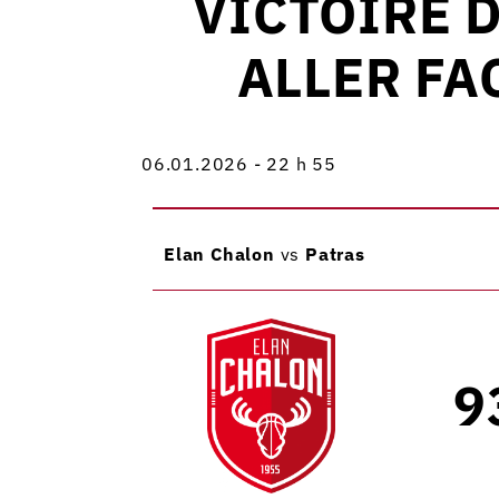
VICTOIRE 
ALLER FAC
06.01.2026 - 22 h 55
Elan Chalon
vs
Patras
9