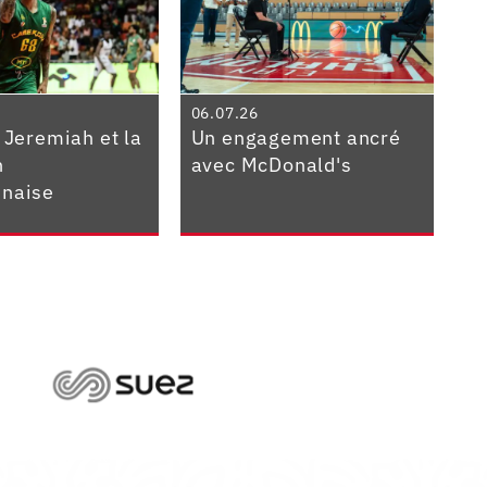
06.07.26
 Jeremiah et la
Un engagement ancré
n
avec McDonald's
naise