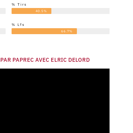
% Tirs
40.5%
% Lfs
66.7%
 PAR PAPREC AVEC ELRIC DELORD