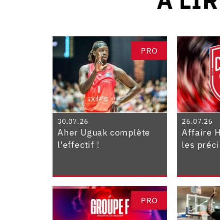
PRO
30.07.26
26.07.26
Aher Uguak complète
Affaire 
l'effectif !
les préc
PRO