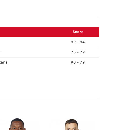
Score
89 - 84
e
76 - 79
tans
90 - 79