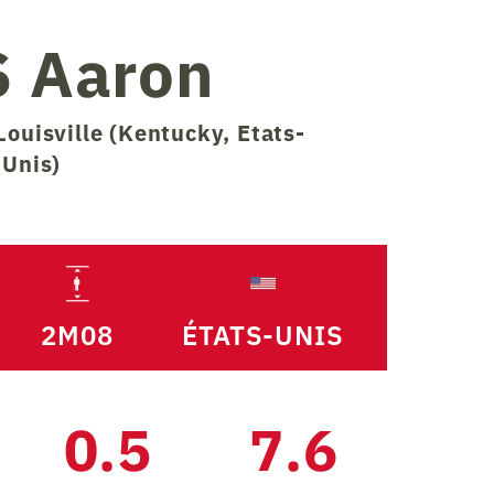
S
Aaron
Louisville (Kentucky, Etats-
Unis)
2M08
ÉTATS-UNIS
0.5
7.6