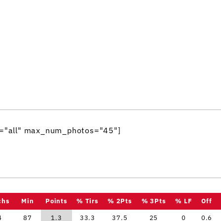
e="all" max_num_photos="45"]
chs
Min
Points
% Tirs
% 2Pts
% 3Pts
% LF
Off
4
87
1.3
33.3
37.5
25
0
0.6