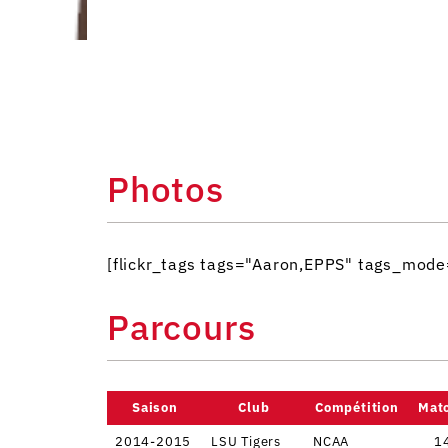
Photos
[flickr_tags tags="Aaron,EPPS" tags_mod
Parcours
Saison
Club
Compétition
Mat
2014-2015
LSU Tigers
NCAA
1