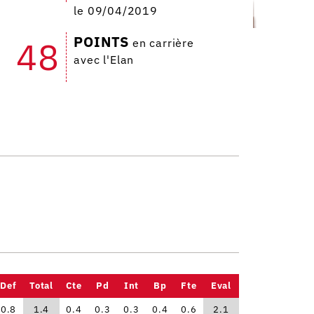
le 09/04/2019
POINTS
48
en carrière
avec l'Elan
Def
Total
Cte
Pd
Int
Bp
Fte
Eval
0.8
1.4
0.4
0.3
0.3
0.4
0.6
2.1