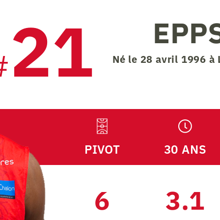
21
EPP
#
Né le 28 avril 1996 à 
PIVOT
30 ANS
6
3.1