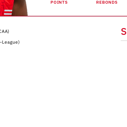
POINTS
REBONDS
S
CAA)
-League)