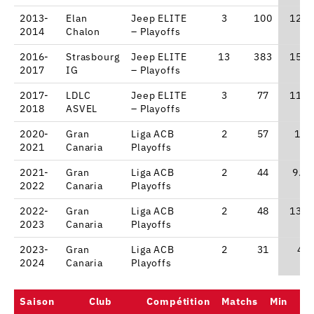
2013-
Elan
Jeep ELITE
3
100
12.7
2014
Chalon
– Playoffs
2016-
Strasbourg
Jeep ELITE
13
383
15.2
2017
IG
– Playoffs
2017-
LDLC
Jeep ELITE
3
77
11.7
2018
ASVEL
– Playoffs
2020-
Gran
Liga ACB
2
57
17
2021
Canaria
Playoffs
2021-
Gran
Liga ACB
2
44
9.5
2022
Canaria
Playoffs
2022-
Gran
Liga ACB
2
48
13.5
2023
Canaria
Playoffs
2023-
Gran
Liga ACB
2
31
4
2024
Canaria
Playoffs
Saison
Club
Compétition
Matchs
Min
Po