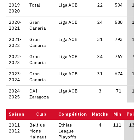
2019-
Total
Liga ACB
22
504
13.
2020
2020-
Gran
Liga ACB
24
588
13.
2021
Canaria
2021-
Gran
Liga ACB
31
793
12.
2022
Canaria
2022-
Gran
Liga ACB
34
767
9.
2023
Canaria
2023-
Gran
Liga ACB
31
674
11.
2024
Canaria
2024-
CAI
Liga ACB
3
71
12.
2025
Zaragoza
Saison
Club
Compétition
Matchs
Min
Point
2011-
Belfius
Ethias
4
111
13.8
2012
Mons-
League
Hainaut
Playoffs