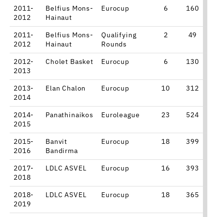
2011-
Belfius Mons-
Eurocup
6
160
1
2012
Hainaut
2011-
Belfius Mons-
Qualifying
2
49
2012
Hainaut
Rounds
2012-
Cholet Basket
Eurocup
6
130
7
2013
2013-
Elan Chalon
Eurocup
10
312
1
2014
2014-
Panathinaikos
Euroleague
23
524
9
2015
2015-
Banvit
Eurocup
18
399
1
2016
Bandirma
2017-
LDLC ASVEL
Eurocup
16
393
1
2018
2018-
LDLC ASVEL
Eurocup
18
365
8
2019