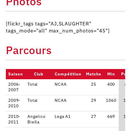
Photos
[flickr_tags tags="AJ,SLAUGHTER"
tags_mode="all" max_num_photos="45"]
Parcours
Saison
Club
Compétition
Matchs
Min
Poin
2006-
Total
NCAA
25
400
6.
2007
2009-
Total
NCAA
29
1060
17.
2010
2010-
Angelico
Lega A1
27
669
10.
2011
Biella