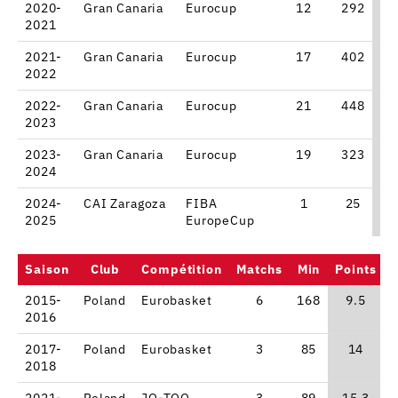
2020-
Gran Canaria
Eurocup
12
292
1
2021
2021-
Gran Canaria
Eurocup
17
402
1
2022
2022-
Gran Canaria
Eurocup
21
448
1
2023
2023-
Gran Canaria
Eurocup
19
323
8
2024
2024-
CAI Zaragoza
FIBA
1
25
2025
EuropeCup
Saison
Club
Compétition
Matchs
Min
Points
2015-
Poland
Eurobasket
6
168
9.5
2016
2017-
Poland
Eurobasket
3
85
14
2018
2021-
Poland
JO-TQO
3
89
15.3