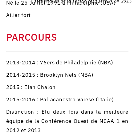
* statistiques de la saison régulière 2014-2015
Né le 25 Juillet 1991 à Philadelphie (USA)
Ailier fort
PARCOURS
2013-2014 : 76ers de Philadelphie (NBA)
2014-2015 : Brooklyn Nets (NBA)
2015 : Elan Chalon
2015-2016 : Pallacanestro Varese (Italie)
Distinction : Elu deux fois dans la meilleure
équipe de la Conférence Ouest de NCAA 1 en
2012 et 2013