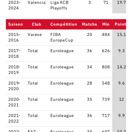
2023-
Valencia
Liga ACB
3
71
19.7
2024
Playoffs
Saison
Club
Compétition
Matchs
Min
Points
2015-
Varese
FIBA
20
484
15.1
2016
EuropeCup
2017-
Total
Euroleague
36
626
9.3
2018
2018-
Total
Euroleague
34
808
14.2
2019
2019-
Total
Euroleague
28
548
9.6
2020
2020-
Total
Euroleague
35
739
12
2021
2021-
Total
Euroleague
36
717
9.9
2022
2022-
EA7
Euroleague
33
607
10.2