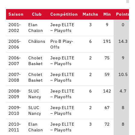
Saison
Club
Compétition
Matchs
Min
Points
2001-
Elan
Jeep ELITE
3
9
0
2002
Chalon
– Playoffs
2005-
Châlons
Pro B Play-
6
191
14.3
2006
Offs
2006-
Cholet
Jeep ELITE
2
75
9
2007
Basket
– Playoffs
2007-
Cholet
Jeep ELITE
2
59
10.5
2008
Basket
– Playoffs
2008-
SLUC
Jeep ELITE
6
142
4.7
2009
Nancy
– Playoffs
2009-
SLUC
Jeep ELITE
2
67
8
2010
Nancy
– Playoffs
2010-
Elan
Jeep ELITE
3
72
8
2011
Chalon
– Playoffs