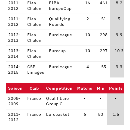
2011-
Elan
FIBA
16
461
8.2
2012
Chalon
EuropeCup
2011-
Elan
Qualifying
2
51
5
2012
Chalon
Rounds
2012-
Elan
Euroleague
10
298
9.9
2013
Chalon
2013-
Elan
Eurocup
10
297
10.3
2014
Chalon
2014-
CSP
Euroleague
4
55
3.3
2015
Limoges
Saison
Club
Compétition
Matchs
Min
Points
%
2008-
France
Qualif Euro
-
-
-
2009
Group C
2011-
France
Eurobasket
6
53
1.5
2012