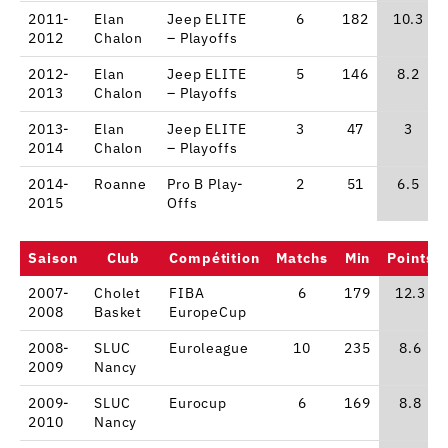
2011-
Elan
Jeep ELITE
6
182
10.3
2012
Chalon
– Playoffs
2012-
Elan
Jeep ELITE
5
146
8.2
2013
Chalon
– Playoffs
2013-
Elan
Jeep ELITE
3
47
3
2014
Chalon
– Playoffs
2014-
Roanne
Pro B Play-
2
51
6.5
2015
Offs
Saison
Club
Compétition
Matchs
Min
Points
2007-
Cholet
FIBA
6
179
12.3
2008
Basket
EuropeCup
2008-
SLUC
Euroleague
10
235
8.6
2009
Nancy
2009-
SLUC
Eurocup
6
169
8.8
2010
Nancy