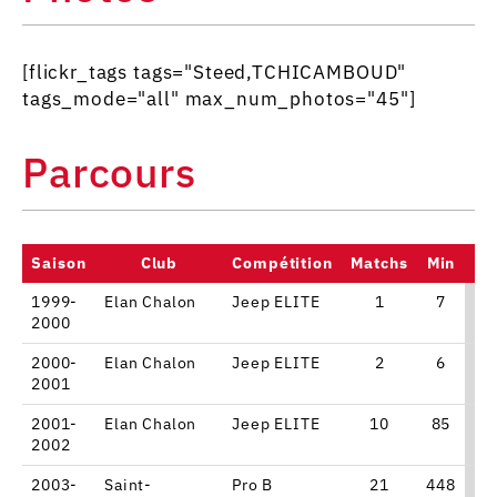
[flickr_tags tags="Steed,TCHICAMBOUD"
tags_mode="all" max_num_photos="45"]
Parcours
Saison
Club
Compétition
Matchs
Min
Po
1999-
Elan Chalon
Jeep ELITE
1
7
2000
2000-
Elan Chalon
Jeep ELITE
2
6
2001
2001-
Elan Chalon
Jeep ELITE
10
85
1
2002
2003-
Saint-
Pro B
21
448
7