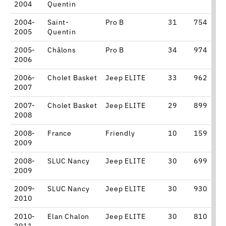
2004
Quentin
2004-
Saint-
Pro B
31
754
9
2005
Quentin
2005-
Châlons
Pro B
34
974
1
2006
2006-
Cholet Basket
Jeep ELITE
33
962
9
2007
2007-
Cholet Basket
Jeep ELITE
29
899
1
2008
2008-
France
Friendly
10
159
6
2009
2008-
SLUC Nancy
Jeep ELITE
30
699
8
2009
2009-
SLUC Nancy
Jeep ELITE
30
930
1
2010
2010-
Elan Chalon
Jeep ELITE
30
810
2011