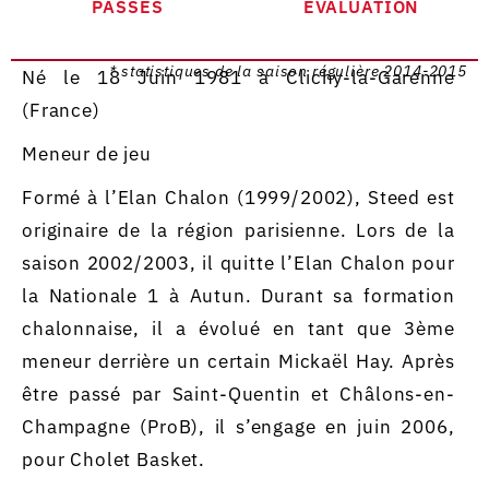
PASSES
EVALUATION
* statistiques de la saison régulière 2014-2015
Né le 18 Juin 1981 à Clichy-la-Garenne
(France)
Meneur de jeu
Formé à l’Elan Chalon (1999/2002), Steed est
originaire de la région parisienne. Lors de la
saison 2002/2003, il quitte l’Elan Chalon pour
la Nationale 1 à Autun. Durant sa formation
chalonnaise, il a évolué en tant que 3ème
meneur derrière un certain Mickaël Hay. Après
être passé par Saint-Quentin et Châlons-en-
Champagne (ProB), il s’engage en juin 2006,
pour Cholet Basket.