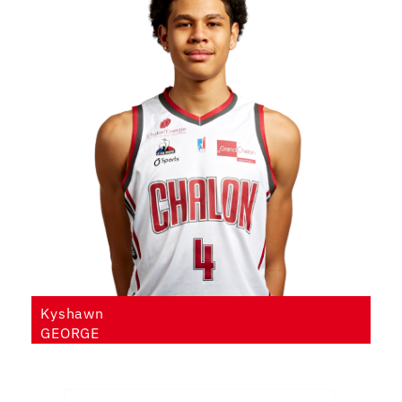
Kyshawn
GEORGE