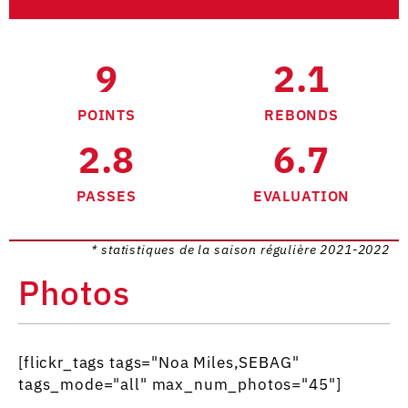
9
2.1
POINTS
REBONDS
2.8
6.7
PASSES
EVALUATION
* statistiques de la saison régulière 2021-2022
Photos
[flickr_tags tags="Noa Miles,SEBAG"
tags_mode="all" max_num_photos="45"]