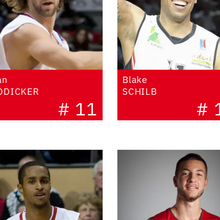
an
Blake
DDICKER
SCHILB
# 11
# 