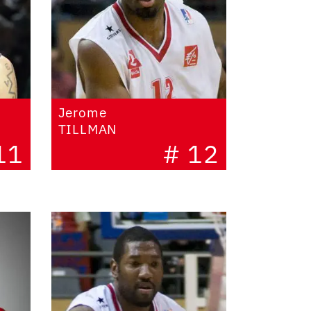
Jerome
TILLMAN
11
# 12