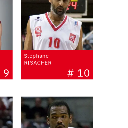
Stephane
RISACHER
 9
# 10