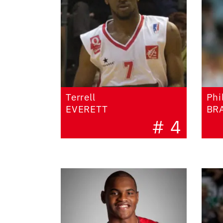
Terrell
Phi
EVERETT
BR
# 4