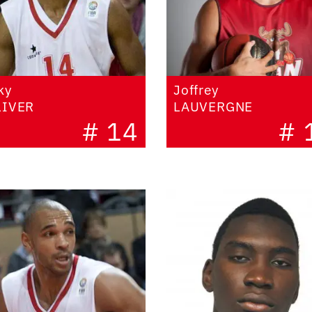
ky
Joffrey
LIVER
LAUVERGNE
# 14
# 