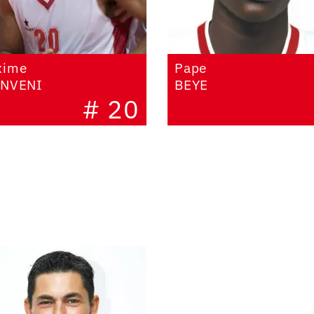
xime
Pape
ANVENI
BEYE
# 20