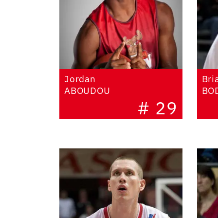
Jordan
Bri
ABOUDOU
BO
# 29