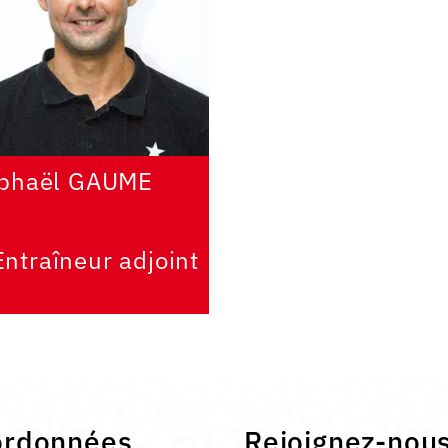
phaël GAUME
Entraîneur adjoint
ordonnées
Rejoignez-nou