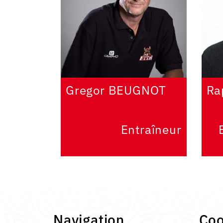
Gregor BEUGNOT
Ra
Entraîneur
Navigation
Co