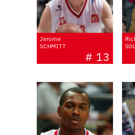
Jerome
Ric
SCHMITT
SO
# 13