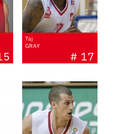
Taj
GRAY
15
# 17