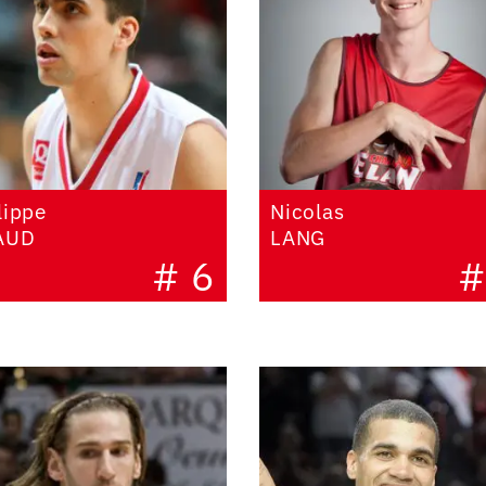
lippe
Nicolas
AUD
LANG
# 6
#