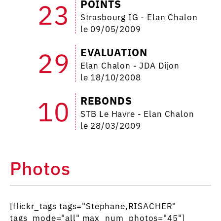
POINTS
23
Strasbourg IG - Elan Chalon
le 09/05/2009
EVALUATION
29
Elan Chalon - JDA Dijon
le 18/10/2008
REBONDS
10
STB Le Havre - Elan Chalon
le 28/03/2009
Photos
[flickr_tags tags="Stephane,RISACHER"
tags_mode="all" max_num_photos="45"]