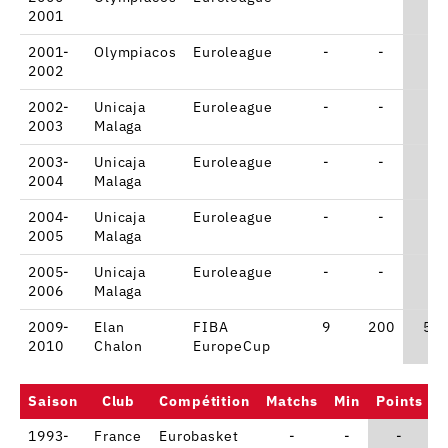
2001
2001-
Olympiacos
Euroleague
-
-
-
2002
2002-
Unicaja
Euroleague
-
-
-
2003
Malaga
2003-
Unicaja
Euroleague
-
-
-
2004
Malaga
2004-
Unicaja
Euroleague
-
-
-
2005
Malaga
2005-
Unicaja
Euroleague
-
-
-
2006
Malaga
2009-
Elan
FIBA
9
200
5.4
2010
Chalon
EuropeCup
Saison
Club
Compétition
Matchs
Min
Points
%
1993-
France
Eurobasket
-
-
-