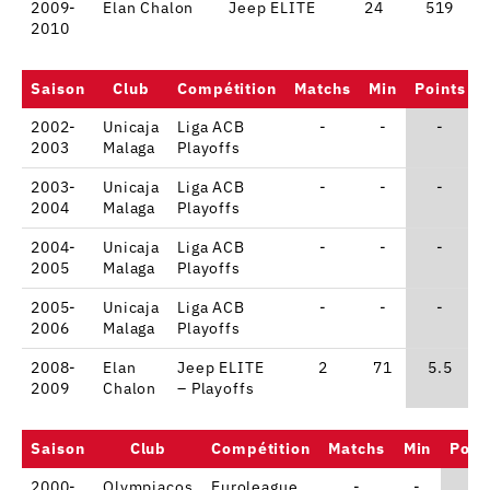
2009-
Elan Chalon
Jeep ELITE
24
519
2010
Saison
Club
Compétition
Matchs
Min
Points
2002-
Unicaja
Liga ACB
-
-
-
2003
Malaga
Playoffs
2003-
Unicaja
Liga ACB
-
-
-
2004
Malaga
Playoffs
2004-
Unicaja
Liga ACB
-
-
-
2005
Malaga
Playoffs
2005-
Unicaja
Liga ACB
-
-
-
2006
Malaga
Playoffs
2008-
Elan
Jeep ELITE
2
71
5.5
2009
Chalon
– Playoffs
Saison
Club
Compétition
Matchs
Min
Poin
2000-
Olympiacos
Euroleague
-
-
-