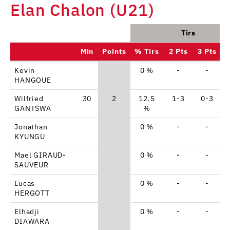
Elan Chalon (U21)
Tirs
Min
Points
% Tirs
2 Pts
3 Pts
Kevin
0 %
-
-
HANGOUE
Wilfried
30
2
12.5
1-3
0-3
GANTSWA
%
Jonathan
0 %
-
-
KYUNGU
Mael GIRAUD-
0 %
-
-
SAUVEUR
Lucas
0 %
-
-
HERGOTT
Elhadji
0 %
-
-
DIAWARA