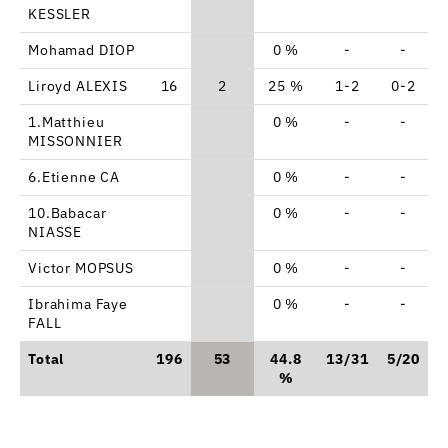
KESSLER
Mohamad DIOP
0 %
-
-
Liroyd ALEXIS
16
2
25 %
1-2
0-2
1.Matthieu
0 %
-
-
MISSONNIER
6.Etienne CA
0 %
-
-
10.Babacar
0 %
-
-
NIASSE
Victor MOPSUS
0 %
-
-
Ibrahima Faye
0 %
-
-
FALL
Total
196
53
44.8
13/31
5/20
1
%