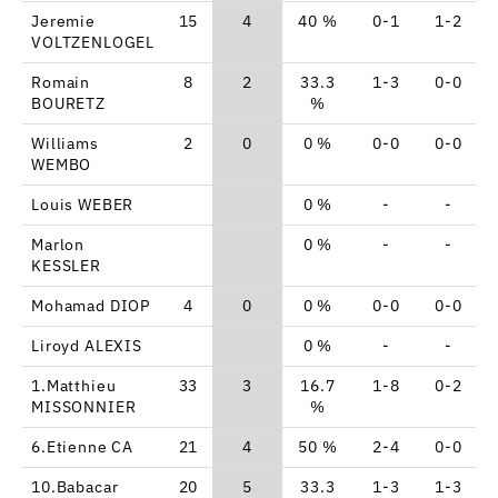
Jeremie
15
4
40 %
0-1
1-2
VOLTZENLOGEL
Romain
8
2
33.3
1-3
0-0
BOURETZ
%
Williams
2
0
0 %
0-0
0-0
WEMBO
Louis WEBER
0 %
-
-
Marlon
0 %
-
-
KESSLER
Mohamad DIOP
4
0
0 %
0-0
0-0
Liroyd ALEXIS
0 %
-
-
1.Matthieu
33
3
16.7
1-8
0-2
MISSONNIER
%
6.Etienne CA
21
4
50 %
2-4
0-0
10.Babacar
20
5
33.3
1-3
1-3