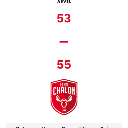
53
—
55