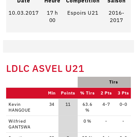
Date
Heure
Competition
Saison
10.03.2017
17 h
Espoirs U21
2016-
00
2017
LDLC ASVEL U21
Tirs
Min
Points
% Tirs
2 Pts
3 Pts
Kevin
34
11
63.6
4-7
0-0
HANGOUE
%
Wilfried
0 %
-
-
GANTSWA