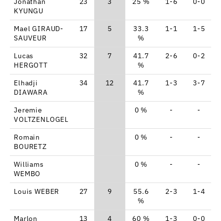
Jonathan
23
3
25 %
1-6
0-0
KYUNGU
Mael GIRAUD-
17
5
33.3
1-1
1-5
SAUVEUR
%
Lucas
32
7
41.7
2-6
0-2
HERGOTT
%
Elhadji
34
12
41.7
1-3
3-7
DIAWARA
%
Jeremie
0 %
-
-
VOLTZENLOGEL
Romain
0 %
-
-
BOURETZ
Williams
0 %
-
-
WEMBO
Louis WEBER
27
9
55.6
2-3
1-4
%
Marlon
13
4
60 %
1-3
0-0