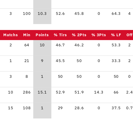
3
100
10.3
52.6
45.8
0
64.3
4
Matchs
Min
Points
% Tirs
% 2Pts
% 3Pts
% LF
Off
2
64
10
46.7
46.2
0
53.3
2
1
21
9
45.5
50
0
33.3
2
3
8
1
50
50
0
50
0
10
286
15.1
52.9
51.9
14.3
66
2.4
15
108
1
29
28.6
0
37.5
0.7