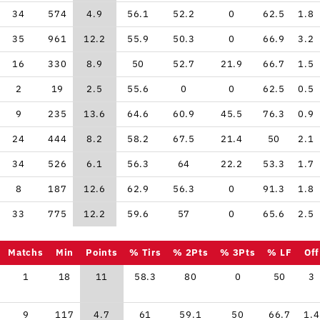
34
574
4.9
56.1
52.2
0
62.5
1.8
35
961
12.2
55.9
50.3
0
66.9
3.2
16
330
8.9
50
52.7
21.9
66.7
1.5
2
19
2.5
55.6
0
0
62.5
0.5
9
235
13.6
64.6
60.9
45.5
76.3
0.9
24
444
8.2
58.2
67.5
21.4
50
2.1
34
526
6.1
56.3
64
22.2
53.3
1.7
8
187
12.6
62.9
56.3
0
91.3
1.8
33
775
12.2
59.6
57
0
65.6
2.5
Matchs
Min
Points
% Tirs
% 2Pts
% 3Pts
% LF
Off
1
18
11
58.3
80
0
50
3
9
117
4.7
61
59.1
50
66.7
1.4