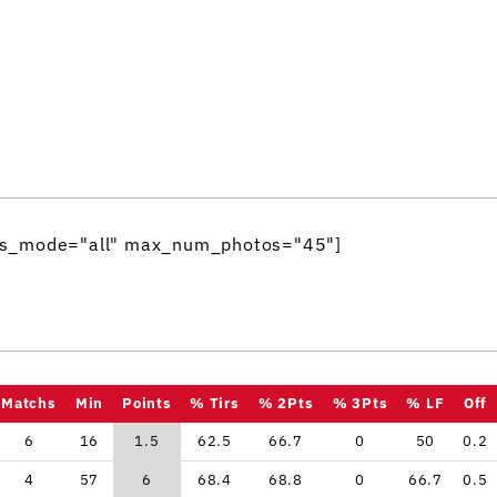
tags_mode="all" max_num_photos="45"]
Matchs
Min
Points
% Tirs
% 2Pts
% 3Pts
% LF
Off
6
16
1.5
62.5
66.7
0
50
0.2
4
57
6
68.4
68.8
0
66.7
0.5