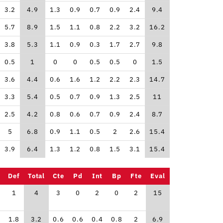
3.2
4.9
1.3
0.9
0.7
0.9
2.4
9.4
5.7
8.9
1.5
1.1
0.8
2.2
3.2
16.2
3.8
5.3
1.1
0.9
0.3
1.7
2.7
9.8
0.5
1
0
0
0.5
0.5
0
1.5
3.6
4.4
0.6
1.6
1.2
2.2
2.3
14.7
3.3
5.4
0.5
0.7
0.9
1.3
2.5
11
2.5
4.2
0.8
0.6
0.7
0.9
2.4
8.7
5
6.8
0.9
1.1
0.5
2
2.6
15.4
3.9
6.4
1.3
1.2
0.8
1.5
3.1
15.4
Def
Total
Cte
Pd
Int
Bp
Fte
Eval
1
4
3
0
2
0
2
15
1.8
3.2
0.6
0.6
0.4
0.8
2
6.9