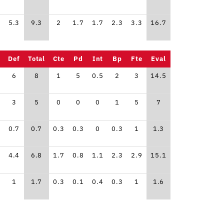
5.3
9.3
2
1.7
1.7
2.3
3.3
16.7
Def
Total
Cte
Pd
Int
Bp
Fte
Eval
6
8
1
5
0.5
2
3
14.5
3
5
0
0
0
1
5
7
0.7
0.7
0.3
0.3
0
0.3
1
1.3
4.4
6.8
1.7
0.8
1.1
2.3
2.9
15.1
1
1.7
0.3
0.1
0.4
0.3
1
1.6