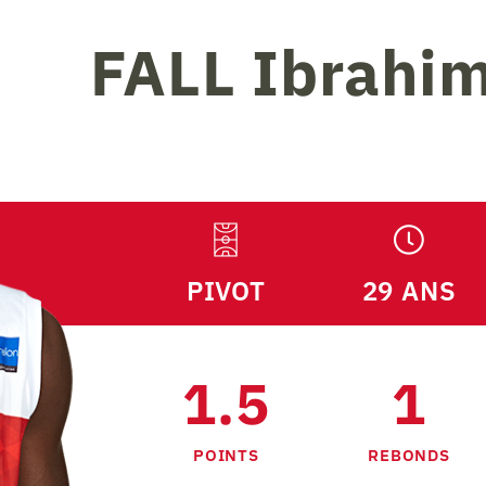
FALL
Ibrahim
PIVOT
29 ANS
1.5
1
POINTS
REBONDS