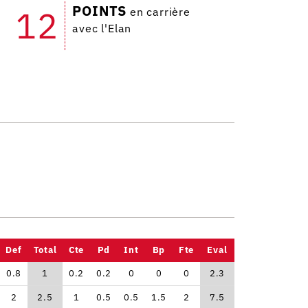
POINTS
12
en carrière
avec l'Elan
Def
Total
Cte
Pd
Int
Bp
Fte
Eval
0.8
1
0.2
0.2
0
0
0
2.3
2
2.5
1
0.5
0.5
1.5
2
7.5