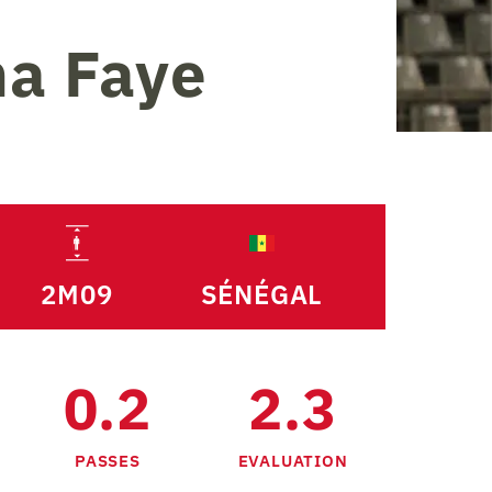
a Faye
2M09
SÉNÉGAL
0.2
2.3
PASSES
EVALUATION