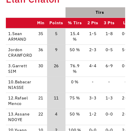
Tirs
Min
Points
% Tirs
2 Pts
3 Pts
LF
1.Sean
35
5
15.4
1-5
1-8
0-0
ARMAND
%
Jordon
36
9
50 %
2-3
0-5
5-6
CRAWFORD
3.Garrett
30
26
76.9
4-4
6-9
0-0
SIM
%
10.Babacar
0 %
-
-
-
NIASSE
12.Rafael
21
11
75 %
3-3
1-3
2-2
Menco
13.Assane
22
4
50 %
1-2
0-0
2-4
NDOYE
20.Yvann
10
2
100 %
0-0
0-0
2-2