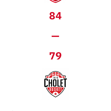
84
—
79