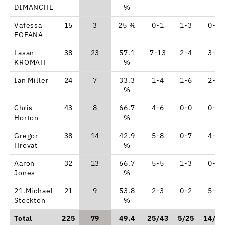
DIMANCHE
%
Vafessa
15
3
25 %
0-1
1-3
0-0
FOFANA
Lasan
38
23
57.1
7-13
2-4
3-4
KROMAH
%
Ian Miller
24
7
33.3
1-4
1-6
2-2
%
Chris
43
8
66.7
4-6
0-0
0-0
Horton
%
Gregor
38
14
42.9
5-8
0-7
4-6
Hrovat
%
Aaron
32
13
66.7
5-5
1-3
0-1
Jones
%
21.Michael
21
9
53.8
2-3
0-2
5-8
Stockton
%
Total
225
79
49.4
25/43
5/25
14/21