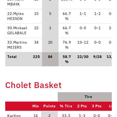
MBAYA
22.Myles
15
5
66.7
1-1
1-2
0-0
HESSON
%
30.Mickael
22
2
66.7
0-0
0-1
2-2
GELABALE
%
33.Martins
34
20
76.9
10-12
0-0
0-1
MEIERS
%
Total
225
84
58.7
22/30
9/28
13/1
%
Cholet Basket
Tirs
Min
Points
% Tirs
2 Pts
3 Pts
LF
Karlton
14
2
33.3
1-3
0-0
0-0