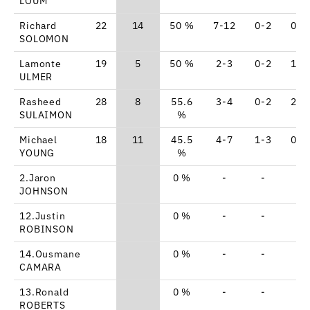
LOUM
Richard
22
14
50 %
7-12
0-2
0-0
SOLOMON
Lamonte
19
5
50 %
2-3
0-2
1-1
ULMER
Rasheed
28
8
55.6
3-4
0-2
2-3
SULAIMON
%
Michael
18
11
45.5
4-7
1-3
0-1
YOUNG
%
2.Jaron
0 %
-
-
-
JOHNSON
12.Justin
0 %
-
-
-
ROBINSON
14.Ousmane
0 %
-
-
-
CAMARA
13.Ronald
0 %
-
-
-
ROBERTS