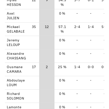
HESSON
%
Axel
0 %
-
-
-
JULIEN
Mickael
35
12
57.1
2-4
1-4
5-6
GELABALE
%
Jeremy
0 %
-
-
-
LELOUP
Alexandre
0 %
-
-
-
CHASSANG
Ousmane
17
2
25 %
1-4
0-0
0-0
CAMARA
Abdoulaye
0 %
-
-
-
LOUM
Richard
0 %
-
-
-
SOLOMON
Lamonte
0 %
-
-
-