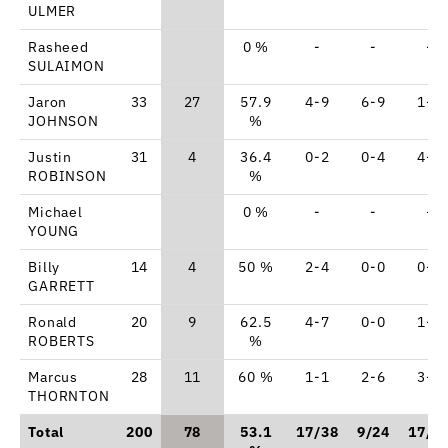
ULMER
Rasheed
0 %
-
-
-
SULAIMON
Jaron
33
27
57.9
4-9
6-9
1-1
JOHNSON
%
Justin
31
4
36.4
0-2
0-4
4-5
ROBINSON
%
Michael
0 %
-
-
-
YOUNG
Billy
14
4
50 %
2-4
0-0
0-0
GARRETT
Ronald
20
9
62.5
4-7
0-0
1-1
ROBERTS
%
Marcus
28
11
60 %
1-1
2-6
3-3
THORNTON
Total
200
78
53.1
17/38
9/24
17/1