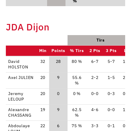
%
JDA Dijon
Tirs
Min
Points
% Tirs
2 Pts
3 Pts
LF
David
32
28
80 %
6-7
5-7
1-1
HOLSTON
Axel JULIEN
20
9
55.6
2-2
1-5
2-2
%
Jeremy
20
0
0 %
0-0
0-3
0-0
LELOUP
Alexandre
19
9
62.5
4-6
0-0
1-2
CHASSANG
%
Abdoulaye
22
6
75 %
3-3
0-1
0-0