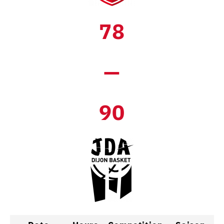
78
—
90