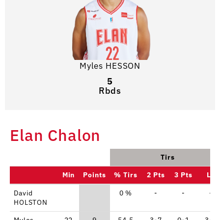
Myles HESSON
5
Rbds
Elan Chalon
Tirs
Min
Points
% Tirs
2 Pts
3 Pts
LF
David
0 %
-
-
-
HOLSTON
Myles
22
9
54.5
3-7
0-1
3-3