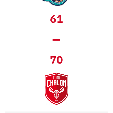
61
—
70