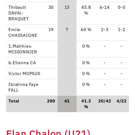
Thibault
30
13
43.8
6-14
0-0
DAVAL-
%
BRAQUET
Emile
19
7
60 %
2-3
1-2
CHASSAIGNE
1.Matthieu
0 %
-
-
MISSONNIER
6.Etienne CA
0 %
-
-
Victor MOPSUS
0 %
-
-
Ibrahima Faye
0 %
-
-
FALL
Total
200
61
41.3
20/42
4/22
9
%
Elan Chalon (U21)