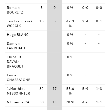
Romain
5
0
0 %
0-0
0-0
BOURETZ
Jan Franciszek
15
5
42.9
2-4
0-1
WOJCIK
%
Hugo BLANC
0 %
-
-
Damien
0 %
-
-
LARRIBAU
Thibault
0 %
-
-
DAVAL-
BRAQUET
Emile
0 %
-
-
CHASSAIGNE
1.Matthieu
32
17
55.6
5-9
1-3
MISSONNIER
%
6.Etienne CA
30
13
70 %
4-6
1-1