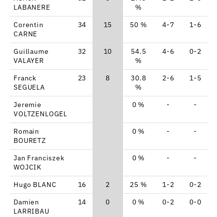
LABANERE
%
Corentin
34
15
50 %
4-7
1-6
CARNE
Guillaume
32
10
54.5
4-6
0-2
VALAYER
%
Franck
23
8
30.8
2-6
1-5
SEGUELA
%
Jeremie
0 %
-
-
VOLTZENLOGEL
Romain
0 %
-
-
BOURETZ
Jan Franciszek
0 %
-
-
WOJCIK
Hugo BLANC
16
2
25 %
1-2
0-2
Damien
14
0
0 %
0-2
0-0
LARRIBAU