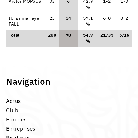
Victor MOPSUS
33
6
42.9
1-2
1-3
%
Ibrahima Faye
23
14
57.1
6-8
0-2
FALL
%
Total
200
70
54.9
21/35
5/16
1
%
Navigation
Actus
Club
Equipes
Entreprises
Boutique