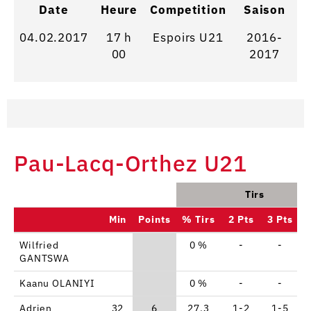
Date
Heure
Competition
Saison
04.02.2017
17 h
Espoirs U21
2016-
00
2017
Pau-Lacq-Orthez U21
Tirs
Min
Points
% Tirs
2 Pts
3 Pts
Wilfried
0 %
-
-
GANTSWA
Kaanu OLANIYI
0 %
-
-
Adrien
32
6
27.3
1-2
1-5