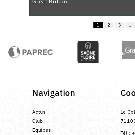
Great Britain
1
2
3
…
Navigation
Co
Actus
Le Co
Club
71100
Equipes
Tél :
+