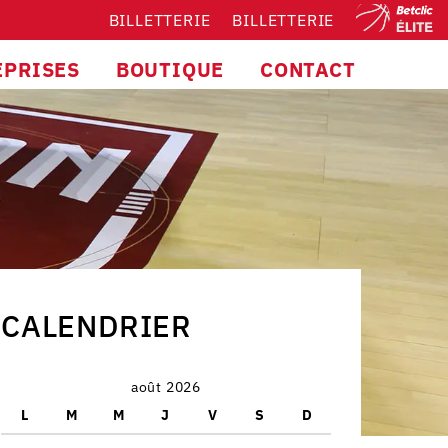
BILLETTERIE
BILLETTERIE
EPRISES
BOUTIQUE
CONTACT
CALENDRIER
août 2026
L
M
M
J
V
S
D