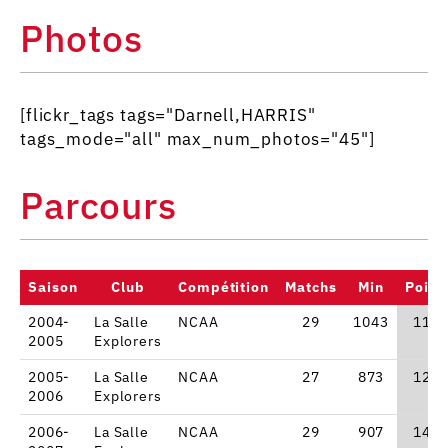
Photos
[flickr_tags tags="Darnell,HARRIS"
tags_mode="all" max_num_photos="45"]
Parcours
Saison
Club
Compétition
Matchs
Min
Point
2004-
La Salle
NCAA
29
1043
11.3
2005
Explorers
2005-
La Salle
NCAA
27
873
12.7
2006
Explorers
2006-
La Salle
NCAA
29
907
14.4