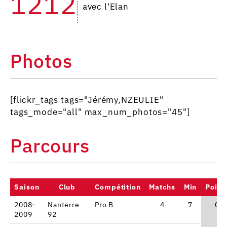
1212
avec l'Elan
Photos
[flickr_tags tags="Jérémy,NZEULIE"
tags_mode="all" max_num_photos="45"]
Parcours
Saison
Club
Compétition
Matchs
Min
Point
2008-
Nanterre
Pro B
4
7
0
2009
92