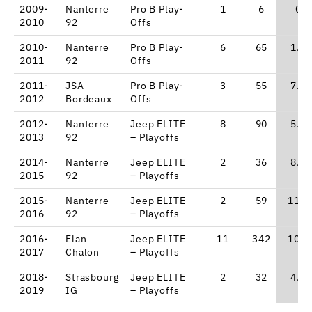
2009-
Nanterre
Pro B Play-
1
6
0
2010
92
Offs
2010-
Nanterre
Pro B Play-
6
65
1.8
2011
92
Offs
2011-
JSA
Pro B Play-
3
55
7.3
2012
Bordeaux
Offs
2012-
Nanterre
Jeep ELITE
8
90
5.8
2013
92
– Playoffs
2014-
Nanterre
Jeep ELITE
2
36
8.5
2015
92
– Playoffs
2015-
Nanterre
Jeep ELITE
2
59
11.5
2016
92
– Playoffs
2016-
Elan
Jeep ELITE
11
342
10.9
2017
Chalon
– Playoffs
2018-
Strasbourg
Jeep ELITE
2
32
4.5
2019
IG
– Playoffs