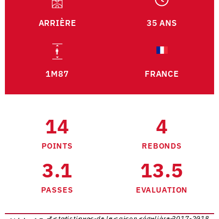
ARRIÈRE
35 ANS
1M87
FRANCE
14
4
POINTS
REBONDS
3.1
13.5
PASSES
EVALUATION
* statistiques de la saison régulière 2017-2018