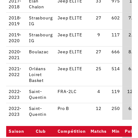
2017-
Elan
Jeep ELITE
33
975
14
2018
Chalon
2018-
Strasbourg
Jeep ELITE
27
602
7.8
2019
IG
2019-
Strasbourg
Jeep ELITE
9
117
2.7
2020
IG
2020-
Boulazac
Jeep ELITE
27
666
8.8
2021
2021-
Orléans
Jeep ELITE
25
514
6.2
2022
Loiret
Basket
2022-
Saint-
FRA-2LC
4
119
12.8
2023
Quentin
2022-
Saint-
Pro B
12
250
6.9
2023
Quentin
Saison
Club
Compétition
Matchs
Min
Point