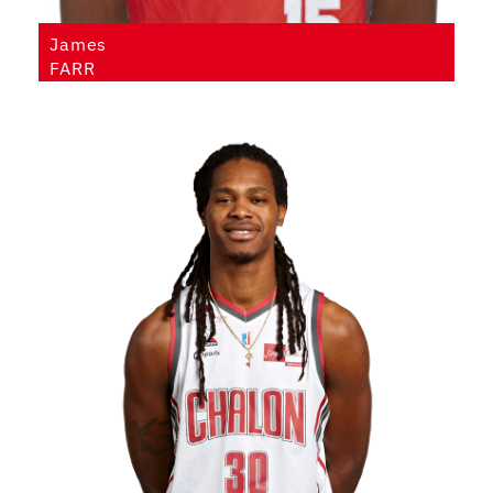
James
FARR