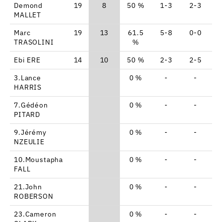
Demond
19
8
50 %
1-3
2-3
0
MALLET
Marc
19
13
61.5
5-8
0-0
3
TRASOLINI
%
Ebi ERE
14
10
50 %
2-3
2-5
0
3.Lance
0 %
-
-
-
HARRIS
7.Gédéon
0 %
-
-
-
PITARD
9.Jérémy
0 %
-
-
-
NZEULIE
10.Moustapha
0 %
-
-
-
FALL
21.John
0 %
-
-
-
ROBERSON
23.Cameron
0 %
-
-
-