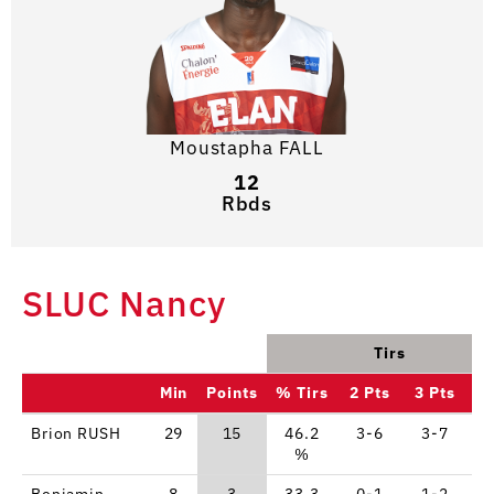
Moustapha FALL
12
Rbds
SLUC Nancy
Tirs
Min
Points
% Tirs
2 Pts
3 Pts
L
Brion RUSH
29
15
46.2
3-6
3-7
0
%
Benjamin
8
3
33.3
0-1
1-2
0