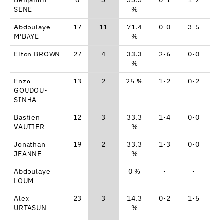
SENE
%
Abdoulaye
17
11
71.4
0-0
3-5
2
M'BAYE
%
Elton BROWN
27
4
33.3
2-6
0-0
0
%
Enzo
13
2
25 %
1-2
0-2
0
GOUDOU-
SINHA
Bastien
12
3
33.3
1-4
0-0
1
VAUTIER
%
Jonathan
19
2
33.3
1-3
0-0
0
JEANNE
%
Abdoulaye
0 %
-
-
-
LOUM
Alex
23
3
14.3
0-2
1-5
0
URTASUN
%