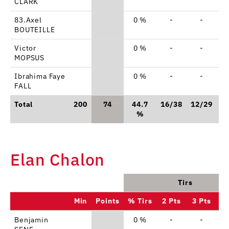
CLARK
83.Axel
0 %
-
-
-
BOUTEILLE
Victor
0 %
-
-
-
MOPSUS
Ibrahima Faye
0 %
-
-
-
FALL
Total
200
74
44.7
16/38
12/29
6
%
Elan Chalon
Tirs
Min
Points
% Tirs
2 Pts
3 Pts
Benjamin
0 %
-
-