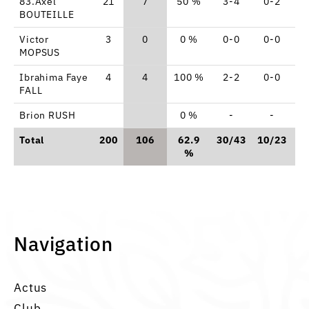
83.Axel
21
7
50 %
3-4
0-2
BOUTEILLE
Victor
3
0
0 %
0-0
0-0
MOPSUS
Ibrahima Faye
4
4
100 %
2-2
0-0
FALL
Brion RUSH
0 %
-
-
Total
200
106
62.9
30/43
10/23
1
%
Navigation
Actus
Club