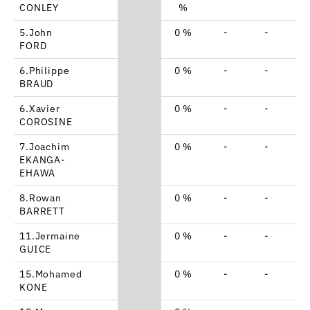
CONLEY
%
5.John
0 %
-
-
-
FORD
6.Philippe
0 %
-
-
-
BRAUD
6.Xavier
0 %
-
-
-
COROSINE
7.Joachim
0 %
-
-
-
EKANGA-
EHAWA
8.Rowan
0 %
-
-
-
BARRETT
11.Jermaine
0 %
-
-
-
GUICE
15.Mohamed
0 %
-
-
-
KONE