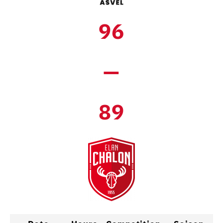
96
—
89