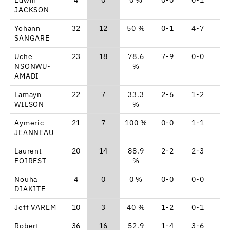
JACKSON
Yohann
32
12
50 %
0-1
4-7
0
SANGARE
Uche
23
18
78.6
7-9
0-0
4
NSONWU-
%
AMADI
Lamayn
22
7
33.3
2-6
1-2
0
WILSON
%
Aymeric
21
7
100 %
0-0
1-1
4
JEANNEAU
Laurent
20
14
88.9
2-2
2-3
4
FOIREST
%
Nouha
4
0
0 %
0-0
0-0
0
DIAKITE
Jeff VAREM
10
3
40 %
1-2
0-1
1
Robert
36
16
52.9
1-4
3-6
5