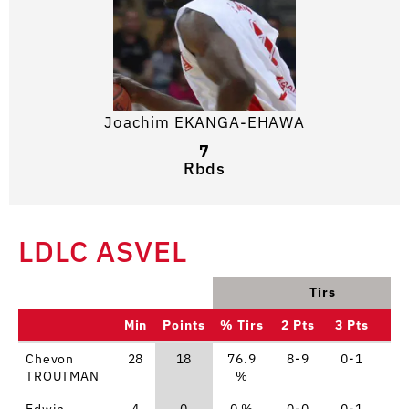
Joachim EKANGA-EHAWA
7
Rbds
LDLC ASVEL
Tirs
Min
Points
% Tirs
2 Pts
3 Pts
L
Chevon
28
18
76.9
8-9
0-1
2
TROUTMAN
%
Edwin
4
0
0 %
0-0
0-1
0