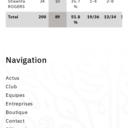
Shawnta
34
10
35.7
1-4
2-8
2
ROGERS
%
Total
200
89
51.8
19/36
13/34
12
%
Navigation
Actus
Club
Equipes
Entreprises
Boutique
Contact