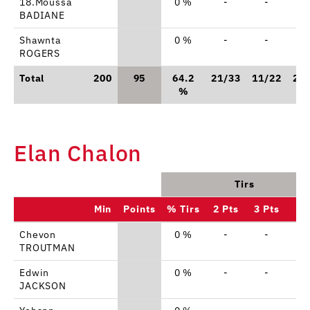
18.Moussa
0 %
-
-
-
BADIANE
Shawnta
0 %
-
-
-
ROGERS
Total
200
95
64.2
21/33
11/22
20
%
Elan Chalon
Tirs
Min
Points
% Tirs
2 Pts
3 Pts
L
Chevon
0 %
-
-
-
TROUTMAN
Edwin
0 %
-
-
-
JACKSON