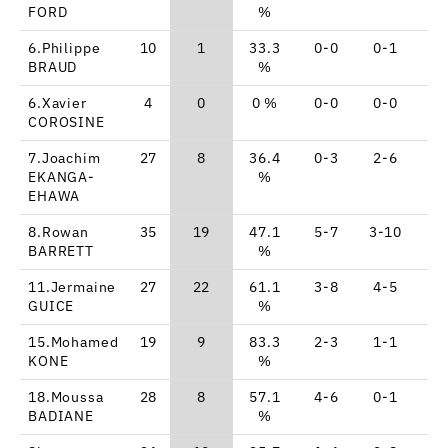
FORD
%
6.Philippe
10
1
33.3
0-0
0-1
1
BRAUD
%
6.Xavier
4
0
0 %
0-0
0-0
0
COROSINE
7.Joachim
27
8
36.4
0-3
2-6
2
EKANGA-
%
EHAWA
8.Rowan
35
19
47.1
5-7
3-10
0
BARRETT
%
11.Jermaine
27
22
61.1
3-8
4-5
4
GUICE
%
15.Mohamed
19
9
83.3
2-3
1-1
2
KONE
%
18.Moussa
28
8
57.1
4-6
0-1
0
BADIANE
%