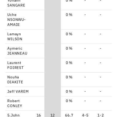
Yohann
0 %
-
-
-
SANGARE
Uche
0 %
-
-
-
NSONWU-
AMADI
Lamayn
0 %
-
-
-
WILSON
Aymeric
0 %
-
-
-
JEANNEAU
Laurent
0 %
-
-
-
FOIREST
Nouha
0 %
-
-
-
DIAKITE
Jeff VAREM
0 %
-
-
-
Robert
0 %
-
-
-
CONLEY
5.John
16
12
66.7
4-5
1-2
1