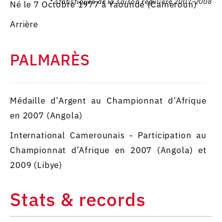
* statistiques de la saison régulière 2007-2008
Né le 7 Octobre 1977 à Yaoundé (Cameroun)
Arrière
PALMARÈS
Médaille d’Argent au Championnat d’Afrique
en 2007 (Angola)
International Camerounais - Participation au
Championnat d’Afrique en 2007 (Angola) et
2009 (Libye)
Stats & records