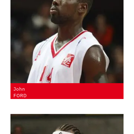
John
FORD