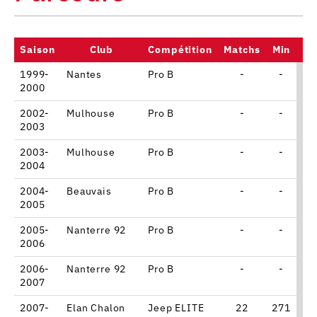
Saison
Club
Compétition
Matchs
Min
Po
1999-
Nantes
Pro B
-
-
2000
2002-
Mulhouse
Pro B
-
-
2003
2003-
Mulhouse
Pro B
-
-
2004
2004-
Beauvais
Pro B
-
-
2005
2005-
Nanterre 92
Pro B
-
-
2006
2006-
Nanterre 92
Pro B
-
-
2007
2007-
Elan Chalon
Jeep ELITE
22
271
2