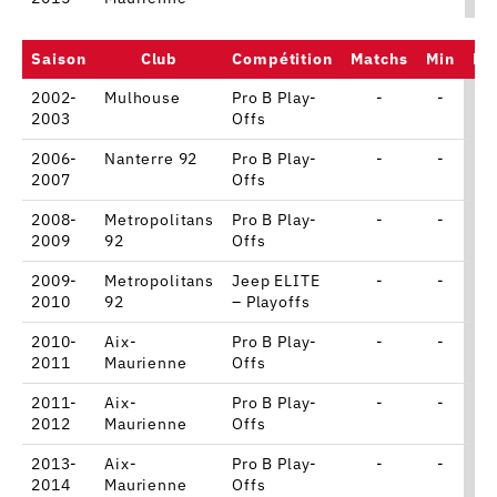
Saison
Club
Compétition
Matchs
Min
Po
2002-
Mulhouse
Pro B Play-
-
-
2003
Offs
2006-
Nanterre 92
Pro B Play-
-
-
2007
Offs
2008-
Metropolitans
Pro B Play-
-
-
2009
92
Offs
2009-
Metropolitans
Jeep ELITE
-
-
2010
92
– Playoffs
2010-
Aix-
Pro B Play-
-
-
2011
Maurienne
Offs
2011-
Aix-
Pro B Play-
-
-
2012
Maurienne
Offs
2013-
Aix-
Pro B Play-
-
-
2014
Maurienne
Offs